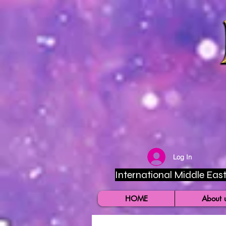
Log In
International Middle East 
HOME
About 