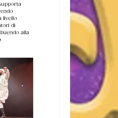
supporta 
rendo 
livello 
ori di 
buendo alla 
​