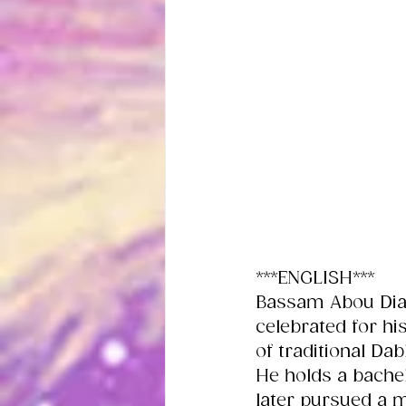
***ENGLISH***
Bassam Abou Diab
celebrated for hi
of traditional D
He holds a bachel
later pursued a m