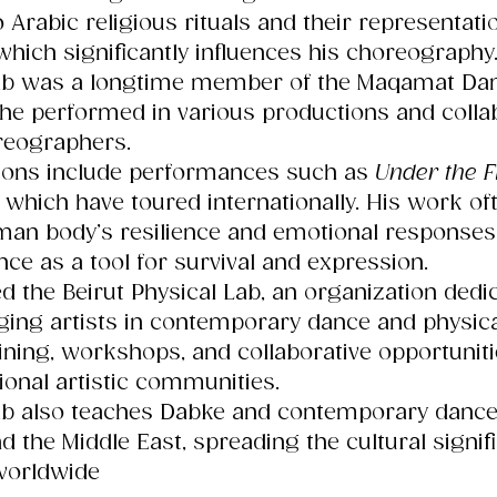
 Arabic religious rituals and their representatio
 which significantly influences his choreography
b was a longtime member of the Maqamat Da
e performed in various productions and colla
reographers. 
tions include performances such as 
Under the F
, which have toured internationally. His work of
an body’s resilience and emotional responses
ce as a tool for survival and expression.
ed the Beirut Physical Lab, an organization dedi
ing artists in contemporary dance and physical
aining, workshops, and collaborative opportuniti
ional artistic communities. 
b also teaches Dabke and contemporary danc
 the Middle East, spreading the cultural signif
worldwide