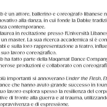
è un attore, ballerino e coreografo libanese no
ovativo alla danza, in cui fonde la Dabke tradiz
anza contemporanee. 
laurea in recitazione presso l'Università Libane
un master. La sua ricerca accademica si è con
arabi e sulla loro rappresentazione a teatro, infl
 suo lavoro coreografico.
 ha fatto parte della Maqamat Dance Company,
merose produzioni e collaborato con coreografi
più importanti si annoverano 
Under the Flesh
, 
E
ance che hanno avuto grande successo in tour
l suo lavoro esplora spesso la resilienza del cor
ive di fronte alla guerra e al trauma, utilizzand
pravvivenza e di espressione.