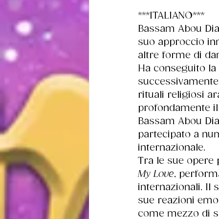
***ITALIANO***
Bassam Abou Diab 
suo approccio inn
altre forme di d
Ha conseguito la 
successivamente 
rituali religiosi 
profondamente il
Bassam Abou Diab
partecipato a nu
internazionale. 
Tra le sue opere 
My Love
, perform
internazionali. I
sue reazioni emot
come mezzo di so