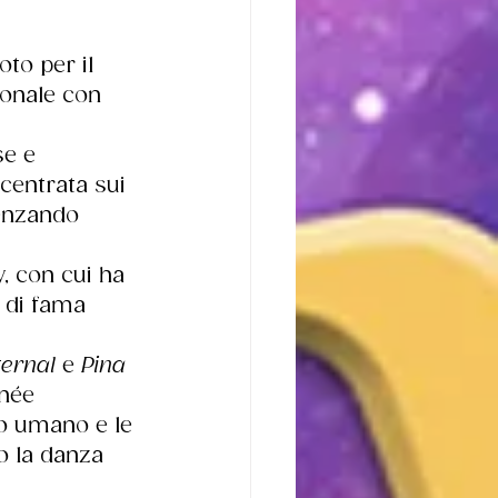
to per il 
ionale con 
se e 
centrata sui 
uenzando 
 con cui ha 
 di fama 
ternal
 e 
Pina 
née 
po umano e le 
o la danza 