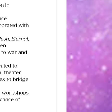
n in 
.
nce 
borated with 
lesh
, 
Eternal
, 
ten 
 to war and 
cated to 
 theater. 
es to bridge 
e workshops 
icance of 