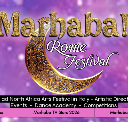
ad North Africa Arts Festival in Italy - Artistic Di
Events - Dance Academy - Competitions
us
Marhaba TV Stars 2026
Marhaba