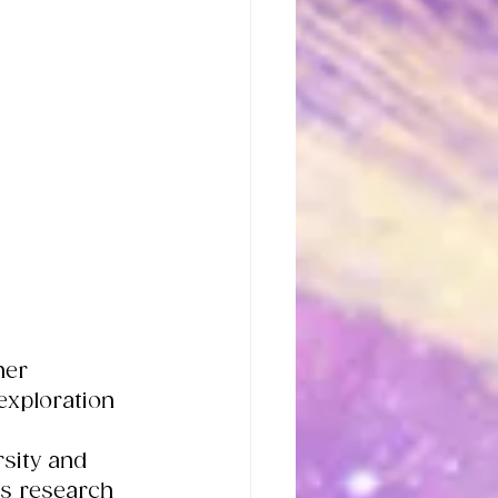
her 
exploration 
sity and 
is research 