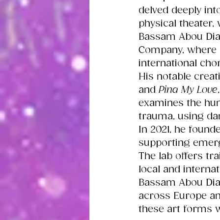
delved deeply into
physical theater,
Bassam Abou Dia
Company, where h
international cho
His notable crea
and 
Pina My Love
examines the hum
trauma, using dan
In 2021, he found
supporting emerg
The lab offers tr
local and internat
Bassam Abou Dia
across Europe and
these art forms 