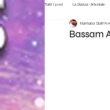
Tutti i post
La Danza Orientale
Marhaba Staff
Nov
Teachers
Bassam A