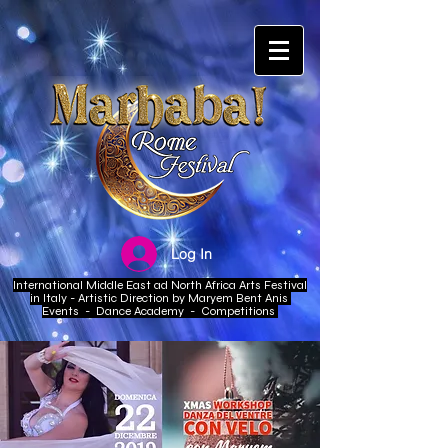
Log In
International Middle East ad North Africa Arts Festival
in Italy - Artistic Direction by Maryem Bent Anis
Events - Dance Academy - Competitions