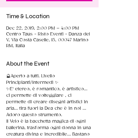
Time & Location
Dec 22, 2019, 2:00 PM – 4:00 PM
Centro Taus - Risto Eventi - Danza del
V, Via Costa Caselle, 15, 00047 Marino
RM, Italia
About the Event
🔮Aperto a tutti. Livello 
Principianti/Intermedi ✨
✨E' etereo, è romantico, è artistico... 
ci permette di volteggiare , ci 
permette di creare disegni artistici in 
aria... tira fuori la Dea che è in noi ... 
Adoro questo strumento. 
Il Velo è la bacchetta magica di ogni 
ballerina, trasforma ogni donna in una 
creatura divina e incredibile... Bastano 